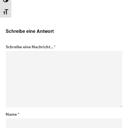
Umschalten auf hohe Kontraste
Schrift vergrößern
Schreibe eine Antwort
Schreibe eine Nachricht...
*
Name
*