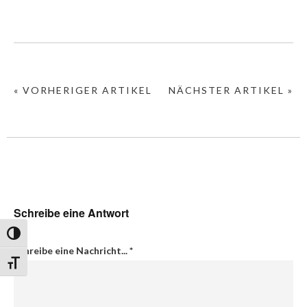
« VORHERIGER ARTIKEL
NÄCHSTER ARTIKEL »
Schreibe eine Antwort
Umschalten auf hohe Kontraste
Schreibe eine Nachricht...
*
Schrift vergrößern