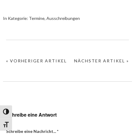
In Kategorie:
Termine, Ausschreibungen
« VORHERIGER ARTIKEL
NÄCHSTER ARTIKEL »
Umschalten auf hohe Kontraste
Schreibe eine Antwort
Schrift vergrößern
Schreibe eine Nachricht...
*