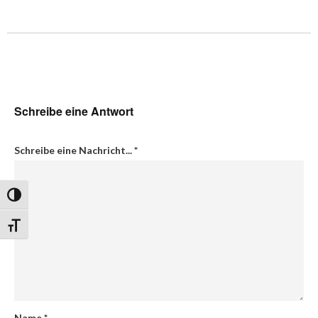
Schreibe eine Antwort
Schreibe eine Nachricht...
*
Umschalten auf hohe Kontraste
Schrift vergrößern
Name
*