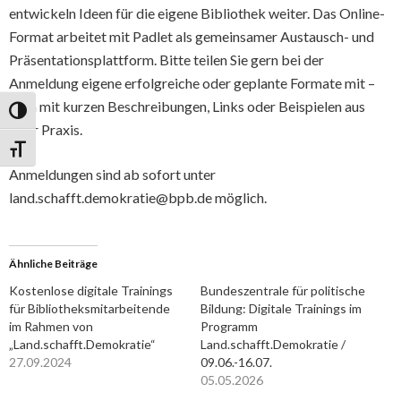
entwickeln Ideen für die eigene Bibliothek weiter. Das Online-
Format arbeitet mit Padlet als gemeinsamer Austausch- und
Präsentationsplattform. Bitte teilen Sie gern bei der
Anmeldung eigene erfolgreiche oder geplante Formate mit –
gern mit kurzen Beschreibungen, Links oder Beispielen aus
Umschalten auf hohe Kontraste
Ihrer Praxis.
Schrift vergrößern
Anmeldungen sind ab sofort unter
land.schafft.demokratie@bpb.de möglich.
Ähnliche Beiträge
Kostenlose digitale Trainings
Bundeszentrale für politische
für Bibliotheksmitarbeitende
Bildung: Digitale Trainings im
im Rahmen von
Programm
„Land.schafft.Demokratie“
Land.schafft.Demokratie /
27.09.2024
09.06.-16.07.
05.05.2026