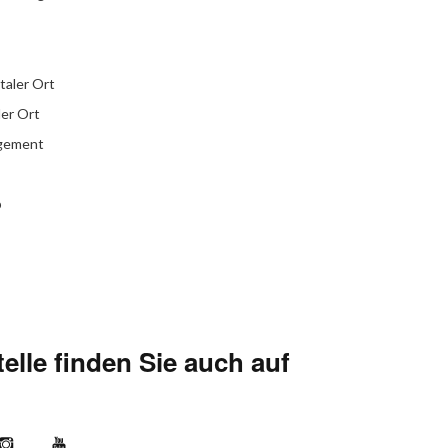
italer Ort
ler Ort
agement
b
elle finden Sie auch auf
kr
Instagram
YouTube