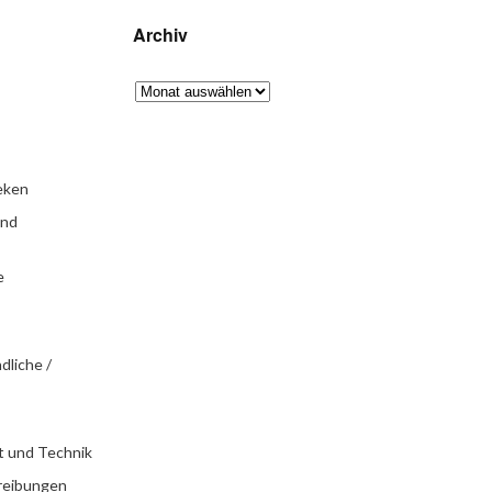
Archiv
eken
und
e
dliche /
t und Technik
reibungen