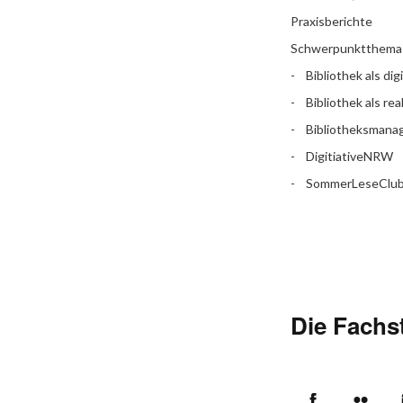
Praxisberichte
Schwerpunktthema
Bibliothek als dig
Bibliothek als rea
Bibliotheksman
DigitiativeNRW
SommerLeseClu
Die Fachst
Facebook
Flic