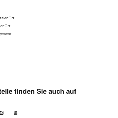
italer Ort
ler Ort
agement
b
elle finden Sie auch auf
kr
Instagram
YouTube