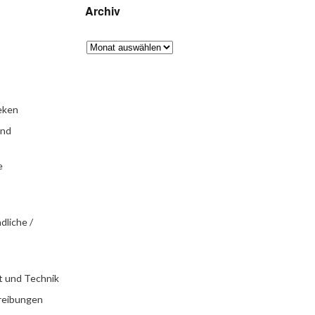
Archiv
eken
und
e
dliche /
t und Technik
reibungen