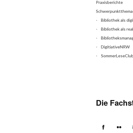
Praxisberichte
Schwerpunktthema
Bibliothek als dig
Bibliothek als rea
Bibliotheksman
DigitiativeNRW
SommerLeseClu
Die Fachst
Facebook
Flic