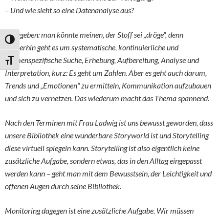
– Und wie sieht so eine Datenanalyse aus?
Zugegeben: man könnte meinen, der Stoff sei „dröge“, denn
Umschalten auf hohe Kontraste
immerhin geht es um systematische, kontinuierliche und
themenspezifische Suche, Erhebung, Aufbereitung, Analyse und
Schrift vergrößern
Interpretation, kurz: Es geht um Zahlen. Aber es geht auch darum,
Trends und „Emotionen“ zu ermitteln, Kommunikation aufzubauen
und sich zu vernetzen. Das wiederum macht das Thema spannend.
Nach den Terminen mit Frau Ladwig ist uns bewusst geworden, dass
unsere Bibliothek eine wunderbare Storyworld ist und Storytelling
diese virtuell spiegeln kann. Storytelling ist also eigentlich keine
zusätzliche Aufgabe, sondern etwas, das in den Alltag eingepasst
werden kann – geht man mit dem Bewusstsein, der Leichtigkeit und
offenen Augen durch seine Bibliothek.
Monitoring dagegen ist eine zusätzliche Aufgabe. Wir müssen