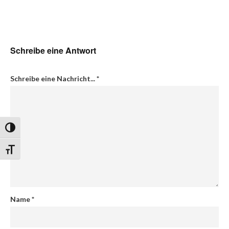
Schreibe eine Antwort
Schreibe eine Nachricht...
*
Umschalten auf hohe Kontraste
Schrift vergrößern
Name
*