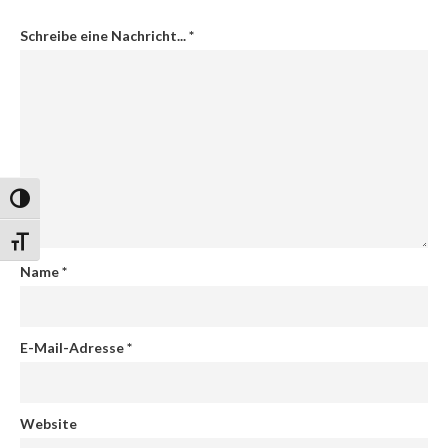
Schreibe eine Nachricht...
*
Umschalten auf hohe Kontraste
Schrift vergrößern
Name
*
E-Mail-Adresse
*
Website