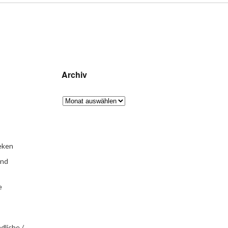
Archiv
eken
und
e
dliche /