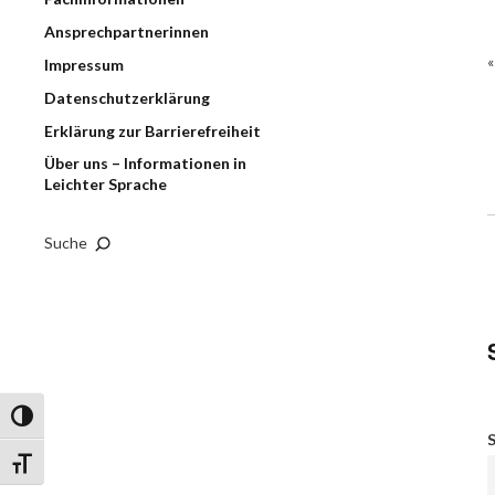
Ansprechpartnerinnen
Impressum
Datenschutzerklärung
Erklärung zur Barrierefreiheit
Über uns – Informationen in
Leichter Sprache
Suche
Umschalten auf hohe Kontraste
S
Schrift vergrößern