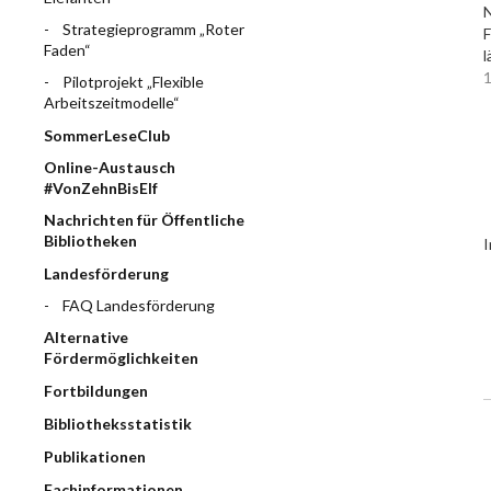
N
Strategieprogramm „Roter
F
Faden“
l
1
Pilotprojekt „Flexible
Arbeitszeitmodelle“
SommerLeseClub
Online-Austausch
#VonZehnBisElf
Nachrichten für Öffentliche
Bibliotheken
I
Landesförderung
FAQ Landesförderung
Alternative
Fördermöglichkeiten
Fortbildungen
Bibliotheksstatistik
Publikationen
Fachinformationen