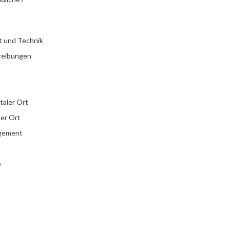
t und Technik
reibungen
italer Ort
ler Ort
agement
b