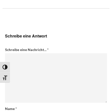
Schreibe eine Antwort
Schreibe eine Nachricht...
*
Umschalten auf hohe Kontraste
Schrift vergrößern
Name
*