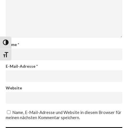
Umschalten auf hohe Kontraste
Name
*
Schrift vergrößern
E-Mail-Adresse
*
Website
Name, E-Mail-Adresse und Website in diesem Browser für
meinen nächsten Kommentar speichern.