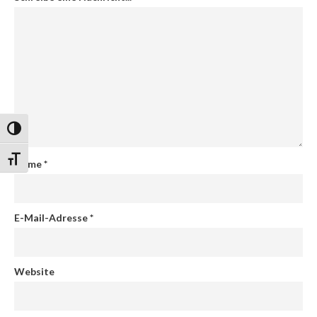
Umschalten auf hohe Kontraste
Schrift vergrößern
Name
*
E-Mail-Adresse
*
Website