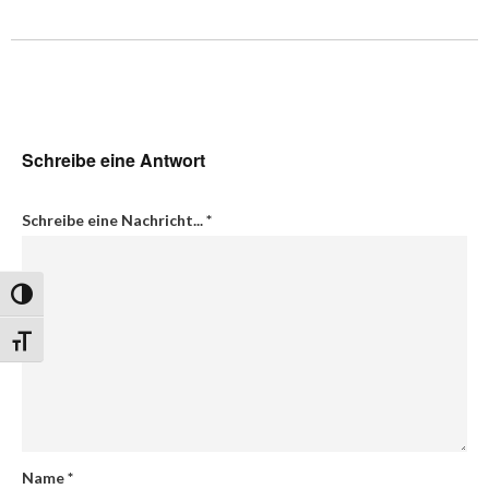
Schreibe eine Antwort
Schreibe eine Nachricht...
*
Umschalten auf hohe Kontraste
Schrift vergrößern
Name
*