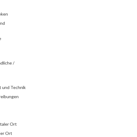
eken
und
e
dliche /
t und Technik
reibungen
italer Ort
ler Ort