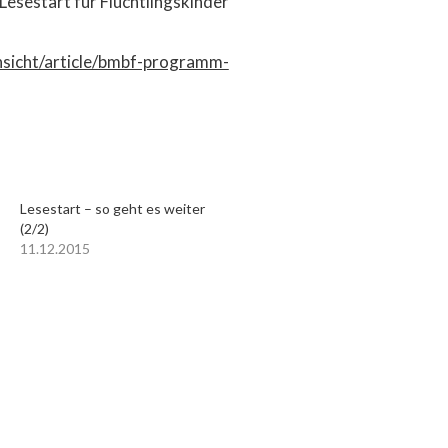
esestart für Flüchtlingskinder‘
ansicht/article/bmbf-programm-
Lesestart – so geht es weiter
(2/2)
11.12.2015