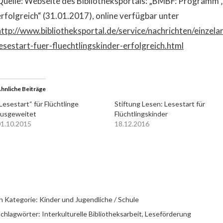
Quelle: Webseite des Bibliotheksportals: „BMBF: Programm ‚L
erfolgreich“ (31.01.2017), online verfügbar unter
http://www.bibliotheksportal.de/service/nachrichten/einzel
lesestart-fuer-fluechtlingskinder-erfolgreich.html
hnliche Beiträge
Lesestart“ für Flüchtlinge
Stiftung Lesen: Lesestart für
ausgeweitet
Flüchtlingskinder
1.10.2015
18.12.2016
n Kategorie:
Kinder und Jugendliche / Schule
chlagwörter:
Interkulturelle Bibliotheksarbeit
,
Leseförderung