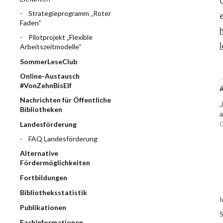
Strategieprogramm „Roter
Faden“
Pilotprojekt „Flexible
Arbeitszeitmodelle“
SommerLeseClub
Online-Austausch
#VonZehnBisElf
Ä
Nachrichten für Öffentliche
„
Bibliotheken
0
Landesförderung
FAQ Landesförderung
Alternative
Fördermöglichkeiten
Fortbildungen
Bibliotheksstatistik
I
Publikationen
S
Fachinformationen