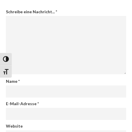
Schreibe eine Nachricht...
*
Umschalten auf hohe Kontraste
Schrift vergrößern
Name
*
E-Mail-Adresse
*
Website