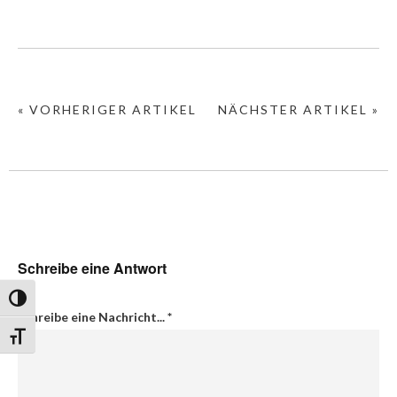
« VORHERIGER ARTIKEL
NÄCHSTER ARTIKEL »
Schreibe eine Antwort
Umschalten auf hohe Kontraste
Schreibe eine Nachricht...
*
Schrift vergrößern