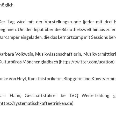
möglich.
Der Tag wird mit der Vorstellungsrunde (jeder mit drei 
beginnen. Um den Input über die Bibliothekswelt hinaus zu er
Barcamper eingeladen, die das Lernortcamp mit Sessions ber
Barbara Volkwein, Musikwissenschaftlerin, Musikvermittleri
Kulturbüros Mönchengladbach (
https://twitter.com/ucation
)
Anke von Heyl, Kunsthistorikerin, Bloggerin und Kunstvermitt
Lars Hahn, Geschäftsführer bei LVQ Weiterbildung 
https://systematischkaffeetrinken.de
)