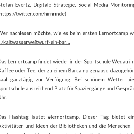
Stefan Evertz, Digitale Strategie, Social Media Monitor
https://twitter.com/hirnrinde
)
Wer nachlesen möchte, wie es beim ersten Lernortcamp w
…/kaltwasserweitwurf-ein-bar…
Das Lernortcamp findet wieder in der
Sportschule Wedau in
Kaffee oder Tee, der zu einem Barcamp genauso dazugehört
Saal ganztägig zur Verfügung. Bei schönem Wetter bi
Sportschule ausreichend Platz für Spaziergänge und Gespr
Uhr.
Das Hashtag lautet
#lernortcamp
. Dieser Tag bietet ei
Aktivitäten und Ideen der Bibliotheken und die Menschen, d