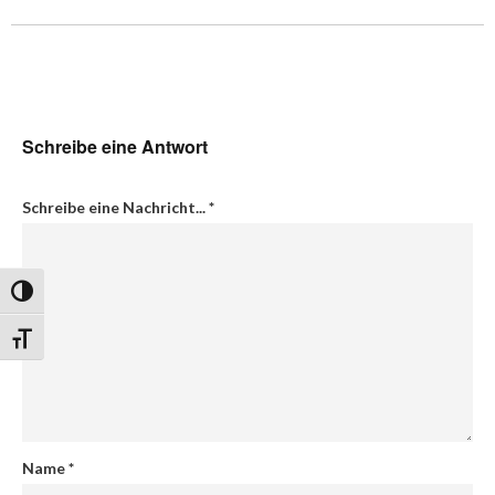
Schreibe eine Antwort
Schreibe eine Nachricht...
*
Umschalten auf hohe Kontraste
Schrift vergrößern
Name
*