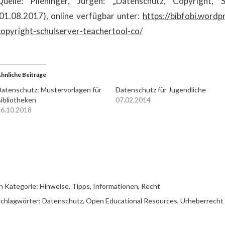
Quelle: Plieninger, Jürgen: „Datenschutz, Copyright, 
(01.08.2017), online verfügbar unter:
https://bibfobi.word
copyright-schulserver-teachertool-co/
hnliche Beiträge
atenschutz: Mustervorlagen für
Datenschutz für Jugendliche
ibliotheken
07.02.2014
6.10.2018
n Kategorie:
Hinweise, Tipps, Informationen
,
Recht
chlagwörter:
Datenschutz
,
Open Educational Resources
,
Urheberrecht