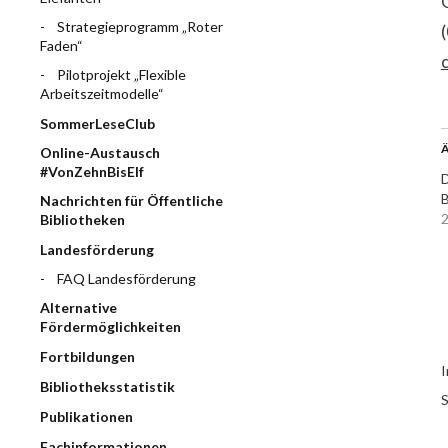
Strategieprogramm „Roter
Faden“
Pilotprojekt „Flexible
Arbeitszeitmodelle“
SommerLeseClub
Ä
Online-Austausch
#VonZehnBisElf
D
B
Nachrichten für Öffentliche
2
Bibliotheken
Landesförderung
FAQ Landesförderung
Alternative
Fördermöglichkeiten
Fortbildungen
I
Bibliotheksstatistik
S
Publikationen
Fachinformationen