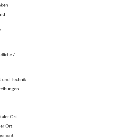
eken
und
e
dliche /
t und Technik
reibungen
italer Ort
ler Ort
agement