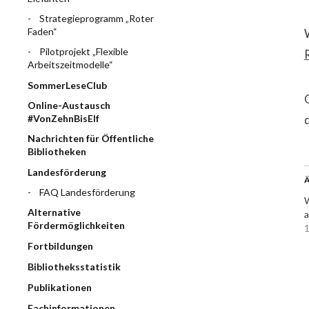
Strategieprogramm „Roter
Faden“
Pilotprojekt „Flexible
Arbeitszeitmodelle“
SommerLeseClub
Online-Austausch
#VonZehnBisElf
Nachrichten für Öffentliche
Bibliotheken
Landesförderung
Ä
FAQ Landesförderung
W
Alternative
a
Fördermöglichkeiten
1
Fortbildungen
Bibliotheksstatistik
Publikationen
Fachinformationen