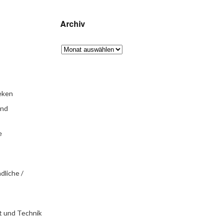
Archiv
eken
und
e
dliche /
t und Technik