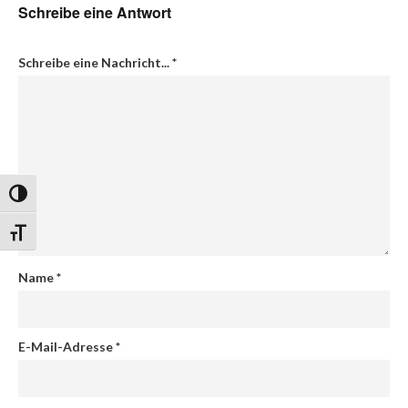
Schreibe eine Antwort
Schreibe eine Nachricht...
*
Umschalten auf hohe Kontraste
Schrift vergrößern
Name
*
E-Mail-Adresse
*