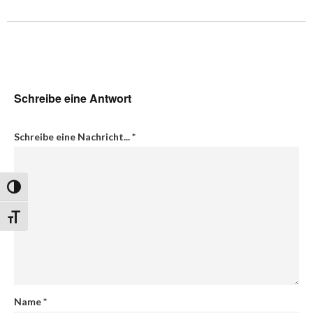
Schreibe eine Antwort
Schreibe eine Nachricht...
*
Umschalten auf hohe Kontraste
Schrift vergrößern
Name
*