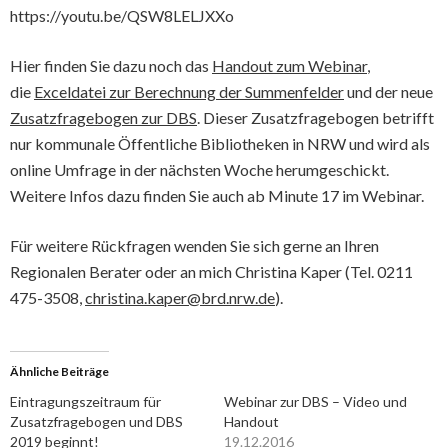
https://youtu.be/QSW8LELJXXo
Hier finden Sie dazu noch das
Handout zum Webinar
,
die
Exceldatei zur Berechnung der Summenfelder
und der neue
Zusatzfragebogen zur DBS
. Dieser Zusatzfragebogen betrifft
nur kommunale Öffentliche Bibliotheken in NRW und wird als
online Umfrage in der nächsten Woche herumgeschickt.
Weitere Infos dazu finden Sie auch ab Minute 17 im Webinar.
Für weitere Rückfragen wenden Sie sich gerne an Ihren
Regionalen Berater oder an mich Christina Kaper (Tel. 0211
475-3508,
christina.kaper@brd.nrw.de
).
Ähnliche Beiträge
Eintragungszeitraum für
Webinar zur DBS – Video und
Zusatzfragebogen und DBS
Handout
2019 beginnt!
19.12.2016