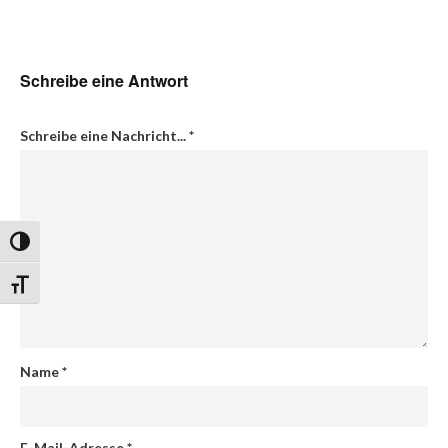
Schreibe eine Antwort
Schreibe eine Nachricht...
*
Umschalten auf hohe Kontraste
Schrift vergrößern
Name
*
E-Mail-Adresse
*