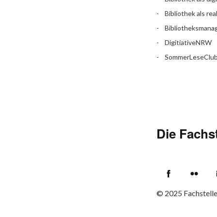
Bibliothek als rea
Bibliotheksman
DigitiativeNRW
SommerLeseClu
Die Fachst
Facebook
Flic
© 2025
Fachstell