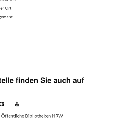
ler Ort
agement
b
elle finden Sie auch auf
kr
Instagram
YouTube
e Öffentliche Bibliotheken NRW