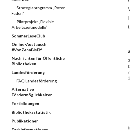
Strategieprogramm „Roter
Faden“
Pilotprojekt „Flexible
Arbeitszeitmodelle“
SommerLeseClub
Online-Austausch
#VonZehnBisElf
Ä
Nachrichten für Öffentliche
3
Bibliotheken
D
/
Landesförderung
2
FAQ Landesförderung
Alternative
Fördermöglichkeiten
Fortbildungen
Bibliotheksstatistik
Publikationen
I
Fachinformationen