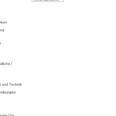
eken
und
e
dliche /
t und Technik
reibungen
italer Ort