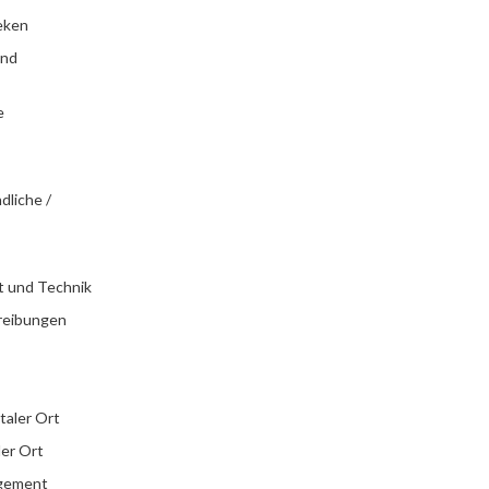
eken
und
e
dliche /
t und Technik
reibungen
italer Ort
ler Ort
agement