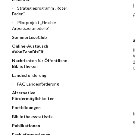
Strategieprogramm „Roter
Faden“
Pilotprojekt „Flexible
Arbeitszeitmodelle“
SommerLeseClub
Ä
Online-Austausch
I
#VonZehnBisElf
W
Nachrichten für Öffentliche
2
Bibliotheken
0
Landesförderung
FAQ Landesförderung
Alternative
Fördermöglichkeiten
Fortbildungen
I
Bibliotheksstatistik
S
Publikationen
Fachinformationen