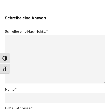
Schreibe eine Antwort
Schreibe eine Nachricht...
*
Umschalten auf hohe Kontraste
Schrift vergrößern
Name
*
E-Mail-Adresse
*