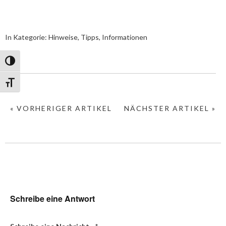
In Kategorie:
Hinweise, Tipps, Informationen
Umschalten auf hohe Kontraste
Schrift vergrößern
« VORHERIGER ARTIKEL
NÄCHSTER ARTIKEL »
Schreibe eine Antwort