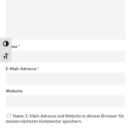
Umschalten auf hohe Kontraste
Name
*
Schrift vergrößern
E-Mail-Adresse
*
Website
Name, E-Mail-Adresse und Website in diesem Browser für
meinen nächsten Kommentar speichern.