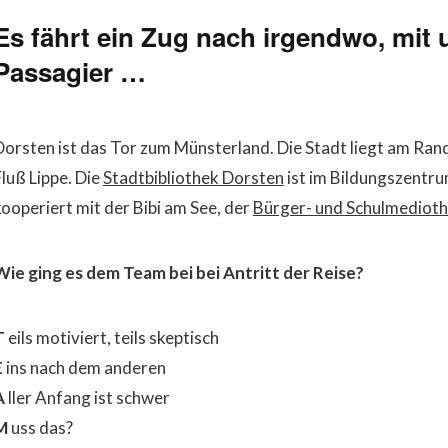
Es fährt ein Zug nach irgendwo, mit 
Passagier …
Dorsten ist das Tor zum Münsterland. Die Stadt liegt am Ra
Fluß Lippe. Die
Stadtbibliothek Dorsten
ist im Bildungszentru
kooperiert mit der Bibi am See, der
Bürger- und Schulmediot
Wie ging es dem Team bei bei Antritt der Reise?
T
eils motiviert, teils skeptisch
E
ins nach dem anderen
A
ller Anfang ist schwer
M
uss das?