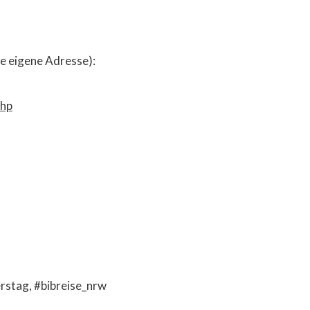
e eigene Adresse):
php
rstag, #bibreise_nrw