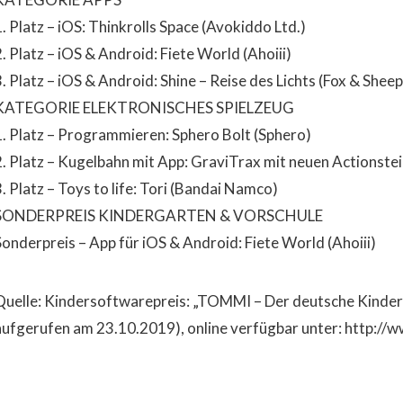
1. Platz – iOS: Thinkrolls Space (Avokiddo Ltd.)
. Platz – iOS & Android: Fiete World (Ahoiii)
. Platz – iOS & Android: Shine – Reise des Lichts (Fox & Sheep
KATEGORIE ELEKTRONISCHES SPIELZEUG
1. Platz – Programmieren: Sphero Bolt (Sphero)
2. Platz – Kugelbahn mit App: GraviTrax mit neuen Actionste
. Platz – Toys to life: Tori (Bandai Namco)
SONDERPREIS KINDERGARTEN & VORSCHULE
Sonderpreis – App für iOS & Android: Fiete World (Ahoiii)
Quelle: Kindersoftwarepreis: „TOMMI – Der deutsche Kinder
aufgerufen am 23.10.2019), online verfügbar unter: http://