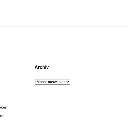
Archiv
eken
und