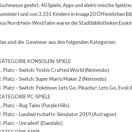
Buchmesse geehrt. 40 Spiele, Apps und elektronische Spielze
nominiert und von 3.331 Kindern in knapp 20 Öffentlichen Bi
Aus Nordrhein-Westfalen waren die Stadtbibliotheken Euskir
Das sind die Gewinner aus den folgenden Kategorien:
KATEGORIE KONSOLEN-SPIELE
1. Platz – Switch: Yoshis Crafted World (Nintendo)
2. Platz – Switch: Super Mario Maker 2 (Nintendo)
3. Platz – Switch: Pokémon: Lets Go, Pikachu!; Lets Go, Evoli
KATEGORIE PC-SPIELE
. Platz – Rug Tales (Purple Hills)
2. Platz – Landwirtschafts-Simulator 2019 (Astragon)
. Platz – Unrailed! (Daedalic)
KATEGORIE APPS