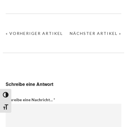
« VORHERIGER ARTIKEL
NÄCHSTER ARTIKEL »
Schreibe eine Antwort
Umschalten auf hohe Kontraste
Schreibe eine Nachricht...
*
Schrift vergrößern