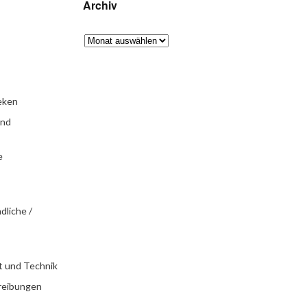
Archiv
eken
und
e
dliche /
t und Technik
reibungen