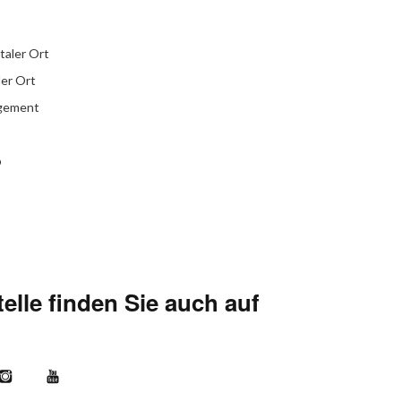
italer Ort
ler Ort
agement
b
elle finden Sie auch auf
kr
Instagram
YouTube