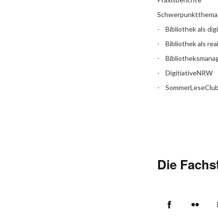
Schwerpunktthema
Bibliothek als dig
Bibliothek als rea
Bibliotheksman
DigitiativeNRW
SommerLeseClu
Die Fachst
Facebook
Flic