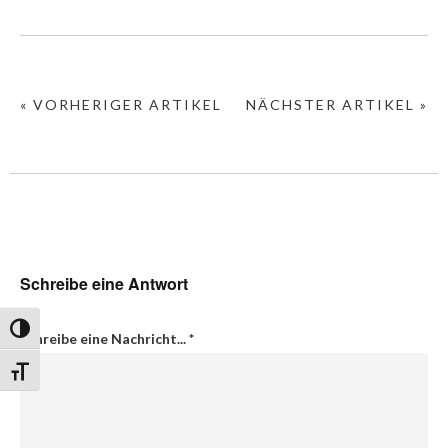
« VORHERIGER ARTIKEL
NÄCHSTER ARTIKEL »
Schreibe eine Antwort
Umschalten auf hohe Kontraste
Schreibe eine Nachricht...
*
Schrift vergrößern