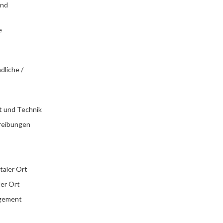
und
e
dliche /
t und Technik
reibungen
italer Ort
ler Ort
agement