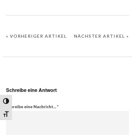
« VORHERIGER ARTIKEL
NÄCHSTER ARTIKEL »
Schreibe eine Antwort
Umschalten auf hohe Kontraste
Schreibe eine Nachricht...
*
Schrift vergrößern