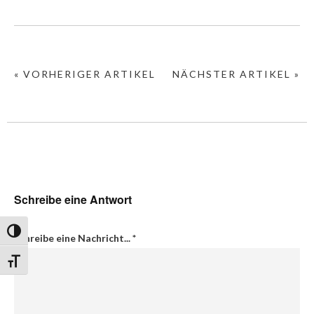
« VORHERIGER ARTIKEL
NÄCHSTER ARTIKEL »
Schreibe eine Antwort
Umschalten auf hohe Kontraste
Schreibe eine Nachricht...
*
Schrift vergrößern