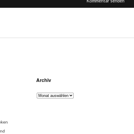
Archiv
eken
und