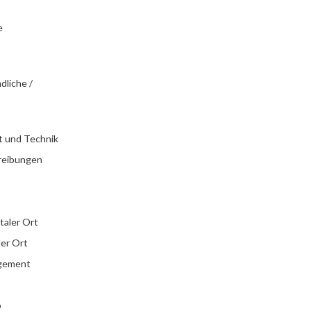
e
dliche /
t und Technik
reibungen
italer Ort
ler Ort
agement
b