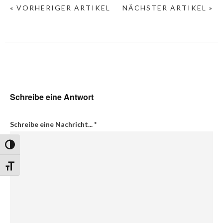
« VORHERIGER ARTIKEL
NÄCHSTER ARTIKEL »
Schreibe eine Antwort
Schreibe eine Nachricht...
*
Umschalten auf hohe Kontraste
Schrift vergrößern