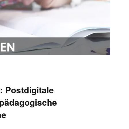
 Postdigitale
npädagogische
me