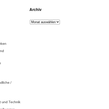
Archiv
eken
und
e
dliche /
t und Technik