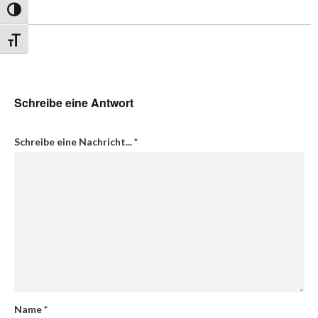
Umschalten auf hohe Kontraste
Schrift vergrößern
Schreibe eine Antwort
Schreibe eine Nachricht...
*
Name
*