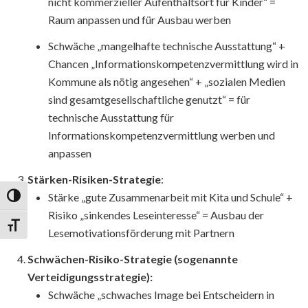
nicht kommerzieller Aufenthaltsort für Kinder“ =
Raum anpassen und für Ausbau werben
Schwäche „mangelhafte technische Ausstattung“ +
Chancen „Informationskompetenzvermittlung wird in
Kommune als nötig angesehen“ + „sozialen Medien
sind gesamtgesellschaftliche genutzt“ = für
technische Ausstattung für
Informationskompetenzvermittlung werben und
anpassen
Stärken-Risiken-Strategie
:
Stärke „gute Zusammenarbeit mit Kita und Schule“ +
Umschalten auf hohe Kontraste
Risiko „sinkendes Leseinteresse“ = Ausbau der
Schrift vergrößern
Lesemotivationsförderung mit Partnern
Schwächen-Risiko-Strategie (sogenannte
Verteidigungsstrategie):
Schwäche „schwaches Image bei Entscheidern in