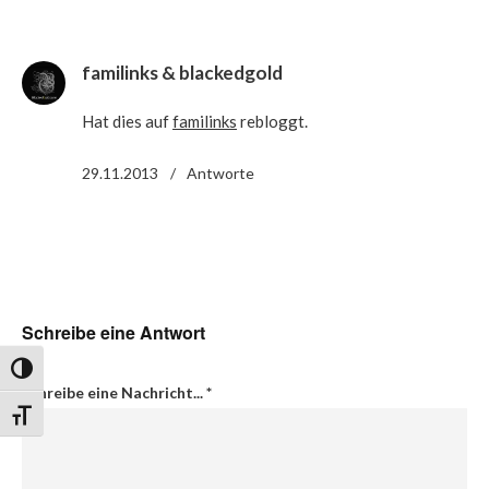
familinks & blackedgold
Hat dies auf
familinks
rebloggt.
29.11.2013
Antworte
Schreibe eine Antwort
Umschalten auf hohe Kontraste
Schreibe eine Nachricht...
*
Schrift vergrößern