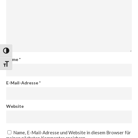
Umschalten auf hohe Kontraste
Name
*
Schrift vergrößern
E-Mail-Adresse
*
Website
Name, E-Mail-Adresse und Website in diesem Browser für