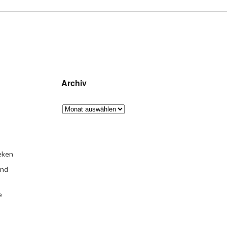
Archiv
eken
und
e