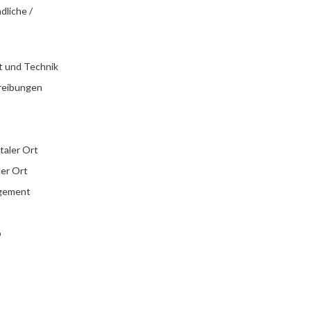
dliche /
t und Technik
reibungen
italer Ort
ler Ort
agement
b