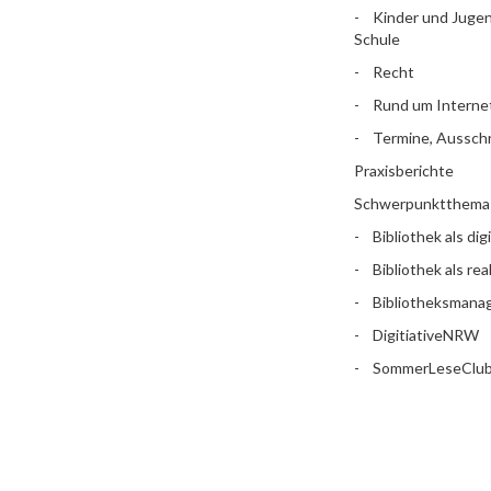
Kinder und Jugen
Schule
Recht
Rund um Interne
Termine, Aussch
Praxisberichte
Schwerpunktthema
Bibliothek als dig
Bibliothek als rea
Bibliotheksman
DigitiativeNRW
SommerLeseClu