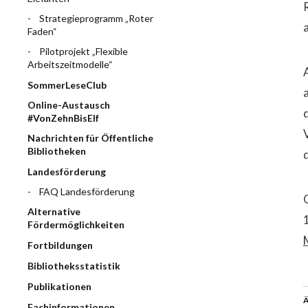
Strategieprogramm „Roter
Faden“
Pilotprojekt „Flexible
Arbeitszeitmodelle“
SommerLeseClub
Online-Austausch
#VonZehnBisElf
Nachrichten für Öffentliche
Bibliotheken
Landesförderung
FAQ Landesförderung
Alternative
Fördermöglichkeiten
Fortbildungen
Bibliotheksstatistik
Publikationen
Ä
Fachinformationen