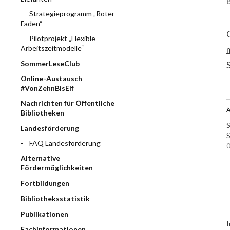
Strategieprogramm „Roter
Faden“
Pilotprojekt „Flexible
Arbeitszeitmodelle“
SommerLeseClub
Online-Austausch
#VonZehnBisElf
Nachrichten für Öffentliche
Ä
Bibliotheken
S
Landesförderung
S
FAQ Landesförderung
0
Alternative
Fördermöglichkeiten
Fortbildungen
Bibliotheksstatistik
Publikationen
I
Fachinformationen