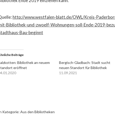
Bibliothek Ende 2019 einziehen kann.
Quelle:
http://www.westfalen-blatt.de/OWL/Kreis-Paderb
mit-Bibliothek-und-zwoelf-Wohnungen-soll-Ende-2019-bezug
Stadthaus-Bau-beginnt
hnliche Beiträge
alzkotten: Bibliothek an neuem
Bergisch-Gladbach: Stadt sucht
tandort eröffnet
neuen Standort für Bibliothek
4.01.2020
11.09.2021
n Kategorie:
Aus den Bibliotheken