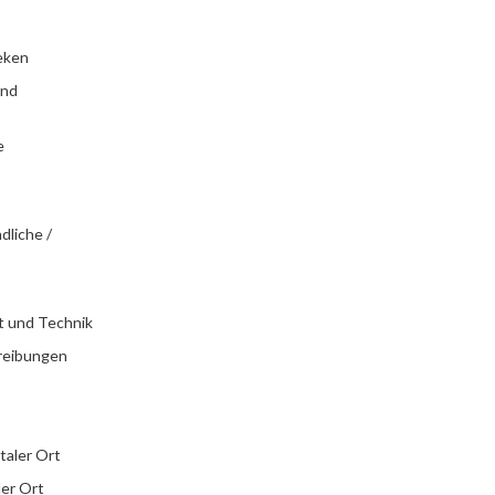
eken
und
e
dliche /
t und Technik
reibungen
italer Ort
ler Ort