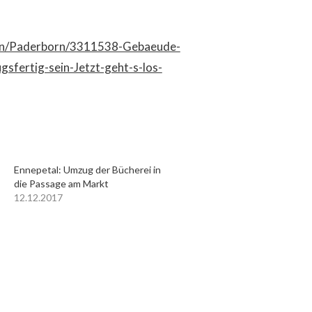
orn/Paderborn/3311538-Gebaeude-
sfertig-sein-Jetzt-geht-s-los-
Ennepetal: Umzug der Bücherei in
die Passage am Markt
12.12.2017