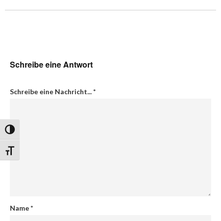
Schreibe eine Antwort
Schreibe eine Nachricht...
*
Umschalten auf hohe Kontraste
Schrift vergrößern
Name
*