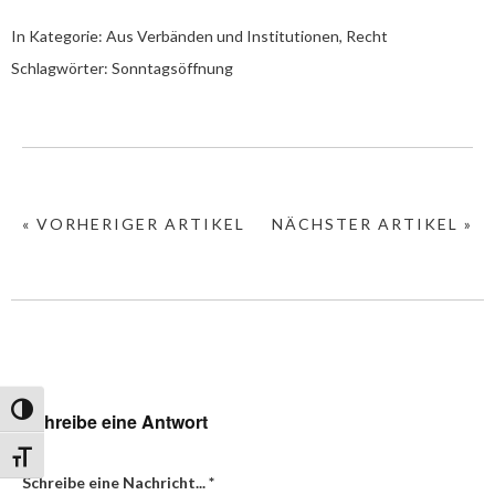
In Kategorie:
Aus Verbänden und Institutionen
,
Recht
Schlagwörter:
Sonntagsöffnung
« VORHERIGER ARTIKEL
NÄCHSTER ARTIKEL »
Umschalten auf hohe Kontraste
Schreibe eine Antwort
Schrift vergrößern
Schreibe eine Nachricht...
*