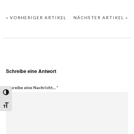
« VORHERIGER ARTIKEL
NÄCHSTER ARTIKEL »
Schreibe eine Antwort
Schreibe eine Nachricht...
*
Umschalten auf hohe Kontraste
Schrift vergrößern